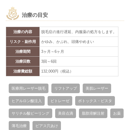
求人情報
治療の目安
治療の内容
脱毛症の進行遅延、内服薬の処方をします。
リスク・副作用
かゆみ、かぶれ、頭痛やめまい
治療期間
3ヶ月～6ヶ月
治療回数
3回～6回
治療費総額
132,000円（税込）
医療用レーザー脱毛
リフトアップ
美肌レーザー
ヒアルロン酸注入
ビトレーゼ
ボトックス・ビスタ
サリチル酸ピーリング
美容点滴
脂肪溶解注射
お薬
薄毛治療
ピアス穴あけ