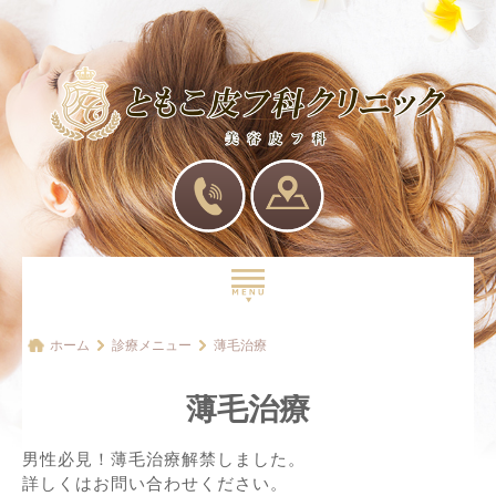
トップ
ホーム
診療メニュー
薄毛治療
ドクター・医院紹介
薄毛治療
診察の流れ
診療メニュー
男性必見！薄毛治療解禁しました。
詳しくはお問い合わせください。
アクセス