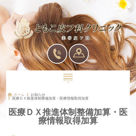
トップ
ホーム
お知らせ
医療ＤＸ推進体制整備加算・医療情報取得加算
ドクター・医院紹介
医療ＤＸ推進体制整備加算・医
診察の流れ
療情報取得加算
診療メニュー
アクセス